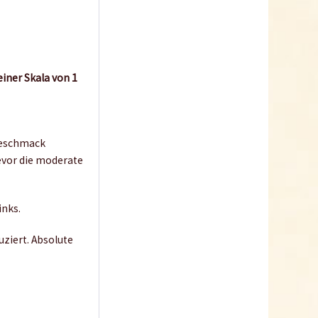
einer Skala von 1
hgeschmack
evor die moderate
inks.
ziert. Absolute