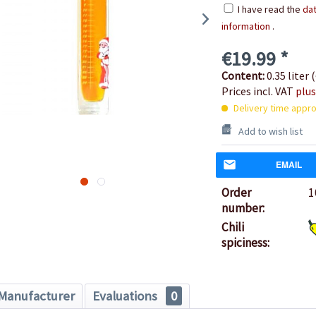
I have read the
dat
information
.
€19.99 *
Content:
0.35 liter (
Prices incl. VAT
plus
Delivery time appro
Add to wish list
EMAIL
Order
1
number:
Chili
spiciness:
Manufacturer
Evaluations
0