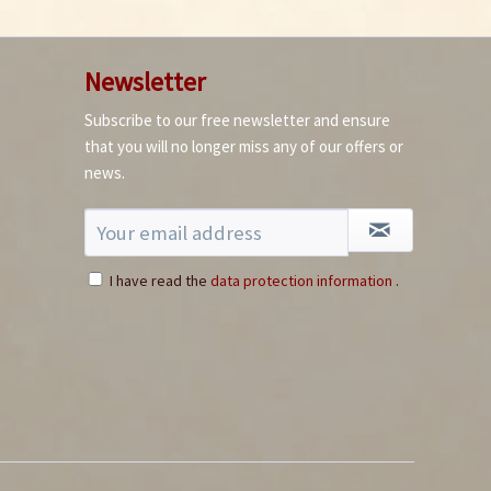
Newsletter
Subscribe to our free newsletter and ensure
that you will no longer miss any of our offers or
news.
I have read the
data protection information
.