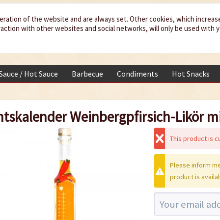
eration of the website and are always set. Other cookies, which increas
teraction with other websites and social networks, will only be used with 
 Sauce / Hot Sauce
Barbecue
Condiments
Hot Snacks
tskalender Weinbergpfirsich-Likör mi
This product is cu
Please inform me
product is availa