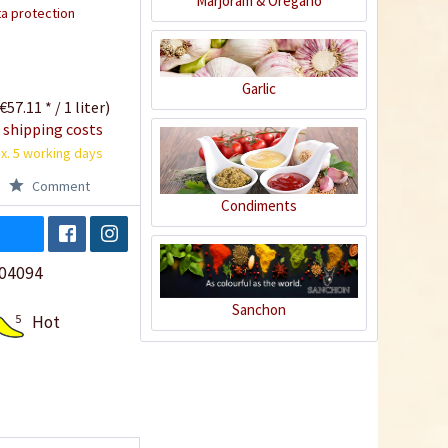
Marjoram & Oregano
a protection
Garlic
€57.11 * / 1 liter)
 shipping costs
x. 5 working days
Comment
Condiments
04094
Sanchon
5
Hot