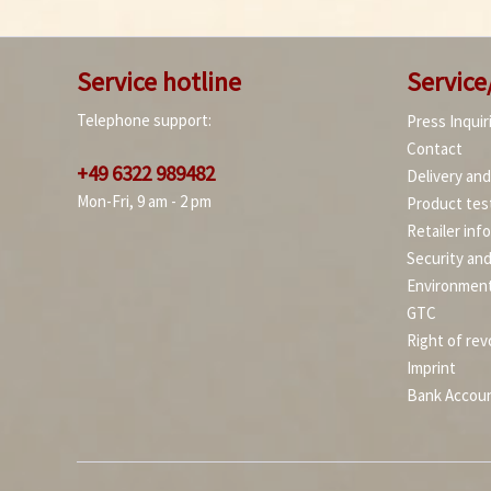
Service hotline
Service
Telephone support:
Press Inquir
Contact
+49 6322 989482
Delivery an
Mon-Fri, 9 am - 2 pm
Product tes
Retailer inf
Security an
Environment
GTC
Right of rev
Imprint
Bank Accou