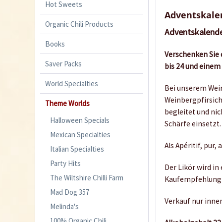
Hot Sweets
Adventskalen
Organic Chili Products
Adventskalender
Books
Verschenken Sie d
Saver Packs
bis 24 und einem
World Specialties
Bei unserem Wein
Weinbergpfirsich
Theme Worlds
begleitet und ni
Halloween Specials
Schärfe einsetzt.
Mexican Specialties
Als Apéritif, pur,
Italian Specialties
Party Hits
Der Likör wird i
The Wiltshire Chilli Farm
Kaufempfehlung
Mad Dog 357
Verkauf nur inne
Melinda's
100% Organic Chili