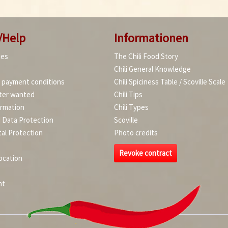
/Help
Informationen
ies
The Chili Food Story
Chili General Knowledge
d payment conditions
Chili Spiciness Table / Scoville Scale
ter wanted
Chili Tips
ormation
Chili Types
d Data Protection
Scoville
al Protection
Photo credits
Revoke contract
ocation
nt