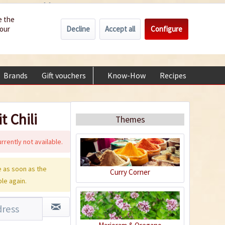
Wholesale
Service/Help
Englisch
e the
Decline
Accept all
Configure
your
€0.00 *
My account
+49 (0) 6322-989482 | Mon - Fri 9 am - 2 pm
Brands
Gift vouchers
Know-How
Recipes
About
t Chili
Themes
rrently not available.
 as soon as the
Curry Corner
ble again.