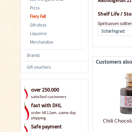
Alkoholgehalt 22
Pizza
Shelf Life / St
Fiery Fall
Spirituosen sollte
Gift ideas
Schärfegrad:
Liquorice
Merchandise
Brands
Customers als
Gift vouchers
over 250.000
satisfied customers
fast with DHL
order till 12am...same day
shipping
Chili Chocol
Safe payment