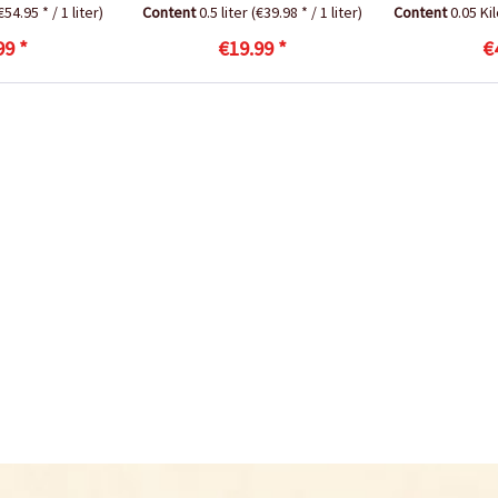
€54.95 * / 1 liter)
Content
0.5 liter
(€39.98 * / 1 liter)
Content
0.05 K
99 *
€19.99 *
€