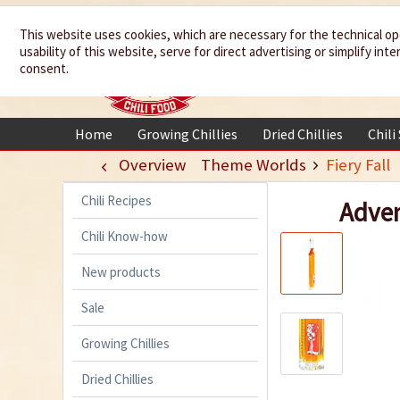
We spice up
This website uses cookies, which are necessary for the technical op
usability of this website, serve for direct advertising or simplify in
your life
consent.
Home
Growing Chillies
Dried Chillies
Chili
Overview
Theme Worlds
Fiery Fall
Chili Recipes
Adven
Chili Know-how
New products
Sale
Growing Chillies
Dried Chillies